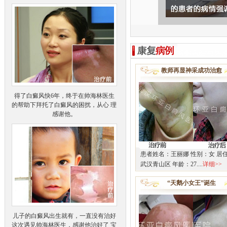
教师再显神采成功治愈
得了白癜风快6年，终于在帅海林医生
的帮助下拜托了白癜风的困扰，从心 理
感谢他。
患者姓名：王丽娜 性别：女 居
武汉青山区 年龄：27....
详细>>
“天鹅小女王”诞生
儿子的白癜风出生就有，一直没有治好
这次遇见帅海林医生，感谢他治好了 宝