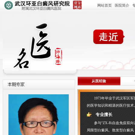
网站首页
医院简介
从医经验
1973年毕业于武汉军区
的医学知识和精湛的医疗技术
专业擅长
参与“ZX-Ri自血免疫
局限型白癜风、散发型白癜风