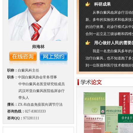
科研成果
从事白癜风临床诊疗活动
新。多年的实验技术和临床技
的治疗效果。此诊疗模式从中
合到一起立足三级诊断和四维
用心做好人民的需要
帅海林
我是一名患白癜风多年的
治疗白癜风，也不知道跑了多
到一位医德和医疗技术都很好
职称：
白癜风科主任
职务：
中国白癜风协会常务理事
中华白癜风名医堂研究组成员
武汉环亚白癜风医院临床诊疗
带头人
擅长：
ZX-Ri自血免疫双向调节疗法
咨询热线：
027-83833333
咨询QQ：
973281111